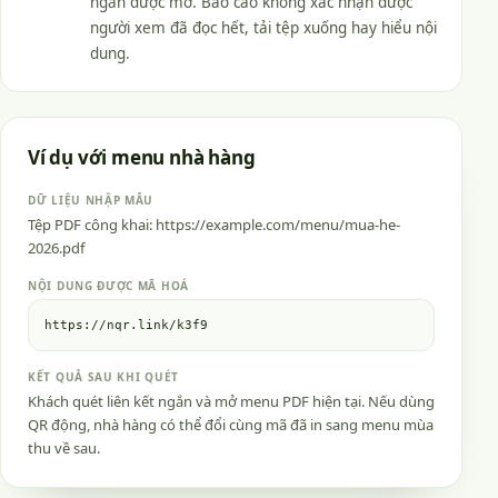
ngắn được mở. Báo cáo không xác nhận được
người xem đã đọc hết, tải tệp xuống hay hiểu nội
dung.
Ví dụ với menu nhà hàng
DỮ LIỆU NHẬP MẪU
Tệp PDF công khai: https://example.com/menu/mua-he-
2026.pdf
NỘI DUNG ĐƯỢC MÃ HOÁ
https://nqr.link/k3f9
KẾT QUẢ SAU KHI QUÉT
Khách quét liên kết ngắn và mở menu PDF hiện tại. Nếu dùng
QR động, nhà hàng có thể đổi cùng mã đã in sang menu mùa
thu về sau.