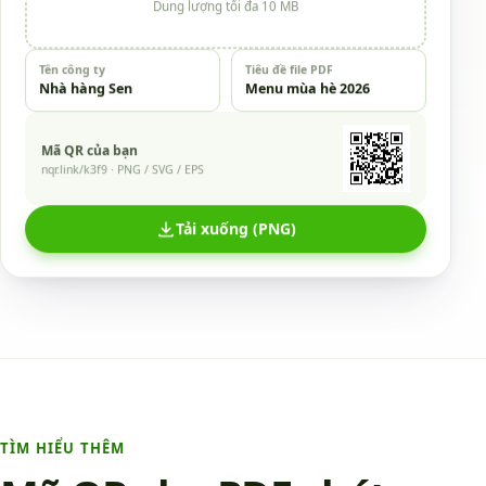
Dung lượng tối đa 10 MB
Tên công ty
Tiêu đề file PDF
Nhà hàng Sen
Menu mùa hè 2026
Mã QR của bạn
nqr.link/k3f9 · PNG / SVG / EPS
Tải xuống (PNG)
TÌM HIỂU THÊM