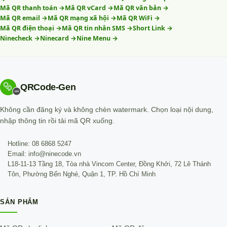
Mã QR thanh toán
→
Mã QR vCard
→
Mã QR văn bản
→
Mã QR email
→
Mã QR mạng xã hội
→
Mã QR WiFi
→
Mã QR điện thoại
→
Mã QR tin nhắn SMS
→
Short Link
→
Ninecheck
→
Ninecard
→
Nine Menu
→
QRCode-Gen
Không cần đăng ký và không chèn watermark. Chọn loại nội dung,
nhập thông tin rồi tải mã QR xuống.
Hotline: 08 6868 5247
Email: info@ninecode.vn
L18-11-13 Tầng 18, Tòa nhà Vincom Center, Đồng Khởi, 72 Lê Thánh
Tôn, Phường Bến Nghé, Quận 1, TP. Hồ Chí Minh
SẢN PHẨM