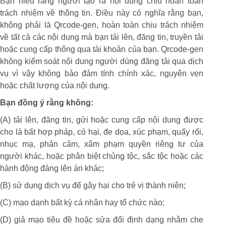
Bạn hiểu rằng người tạo ra nội dung chịu hoàn toàn
trách nhiệm về thông tin. Điều này có nghĩa rằng bạn,
không phải là Qrcode-gen, hoàn toàn chịu trách nhiệm
về tất cả các nội dung mà bạn tải lên, đăng tin, truyền tải
hoặc cung cấp thông qua tài khoản của bạn. Qrcode-gen
không kiểm soát nội dung người dùng đăng tải qua dịch
vụ vì vậy không bảo đảm tính chính xác, nguyên vẹn
hoặc chất lượng của nội dung.
Bạn đồng ý rằng không:
(A) tải lên, đăng tin, gửi hoặc cung cấp nội dung được
cho là bất hợp pháp, có hại, đe dọa, xúc phạm, quấy rối,
nhục mạ, phản cảm, xâm phạm quyền riêng tư của
người khác, hoặc phân biệt chủng tộc, sắc tộc hoặc các
hành động đáng lên án khác;
(B) sử dụng dịch vụ để gây hại cho trẻ vị thành niên;
(C) mạo danh bất kỳ cá nhân hay tổ chức nào;
(D) giả mạo tiêu đề hoặc sửa đổi định dạng nhằm che