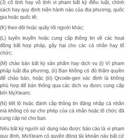
(J) cố tình hay vô tình vi phạm bất kỳ điều luật, chính
sách hay quy định hiện hành nào của địa phương, quốc
gia hoặc quốc tế;
(K) theo dõi hoặc quấy rối người khác;
(L) tuyên truyền hoặc cung cấp thông tin về các hoạt
động bất hợp pháp, gây hại cho các cá nhân hay tổ
chức;
(M) chào bán bất kỳ sản phẩm hay dịch vụ (i) Vi phạm
pháp luật địa phương, (ii) Bạn không có đủ thẩm quyền
để chào bán, hoặc (iii) Qrcode-gen xác định là không
phù hợp để bán thông qua các dịch vụ được cung cấp
bởi MyXteam;
(N) tiết lộ hoặc đánh cắp thông tin đăng nhập cá nhân
mà không có sự cho phép của cá nhân hoặc tổ chức đã
cung cấp nó cho bạn.
Nếu bất kỳ người sử dụng nào được báo cáo là vi phạm
quy định, MyXteam có quyền đóng tài khoản này bất cứ