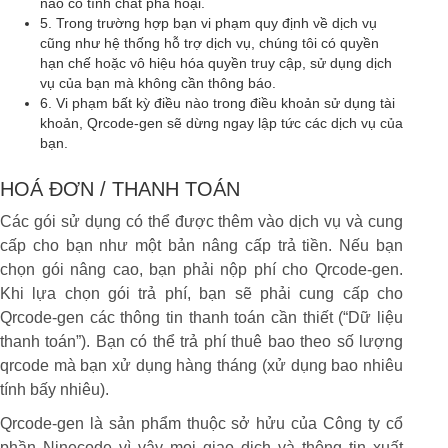
nào có tính chất phá hoại.
5. Trong trường hợp bạn vi phạm quy định về dịch vụ
cũng như hệ thống hỗ trợ dịch vụ, chúng tôi có quyền
hạn chế hoặc vô hiệu hóa quyền truy cập, sử dụng dịch
vụ của bạn mà không cần thông báo.
6. Vi phạm bất kỳ điều nào trong điều khoản sử dụng tài
khoản, Qrcode-gen sẽ dừng ngay lập tức các dịch vụ của
bạn.
HOÁ ĐƠN / THANH TOÁN
Các gói sử dụng có thể được thêm vào dịch vụ và cung
cấp cho bạn như một bản nâng cấp trả tiền. Nếu bạn
chọn gói nâng cao, bạn phải nộp phí cho Qrcode-gen.
Khi lựa chọn gói trả phí, bạn sẽ phải cung cấp cho
Qrcode-gen các thông tin thanh toán cần thiết (“Dữ liệu
thanh toán”). Bạn có thể trả phí thuê bao theo số lượng
qrcode mà bạn xử dụng hàng tháng (xử dụng bao nhiêu
tính bấy nhiêu).
Qrcode-gen là sản phẩm thuộc sở hửu của Công ty cổ
phần Ninecode vì vậy mọi giao dịch và thông tin xuất