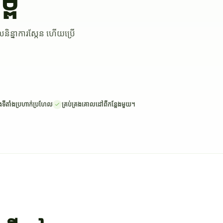
ើលនិន្នាការស្កែន ហើយប្រើ
ទីតាំងប្រហាក់ប្រហែល
គ្រប់គ្រងគោលដៅពីកន្លែងមួយ។