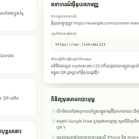
ឧទាហរណ៍ម៉ឺនុយសាមញ្ញ
ៅខាងក្នុងគំរូ
ការបញ្ចូលឧទាហរណ៍
ម៉ឺនុយបច្ចុប្បន្ន៖ https://example.com/summer-me
បន្ទុកដែលបានអ៊ិនកូដ
https://nqr.link/abc123
ដៅដែលបាន
តើមានអ្វីកើតឡើងបន្ទាប់ពីការស្កេន
អតិថិជនស្កេន nqr.link/abc123 ហើយត្រូវបានបញ្ជូនបន្តទៅម
ចង្អុល QR ដូចគ្នាទៅម៉ឺនុយរដូវថ្មី។
្នុង QR នៅតែ
ពិនិត្យមុនពេលបោះពុម្ព
បើកទិសដៅចុងក្រោយនៅក្នុងបង្អួចកម្មវិធីរុករកឯកជន ដើម
សម្រាប់ Google Drive ឬទម្រង់អនឡាញ សូមពិនិត្យមើល
QR ។
់បុគ្គលនោះ
ស្កេនភស្តុតាងដែលបានបោះពុម្ពលើ iPhone និង Andr