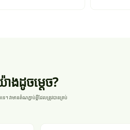
៉ាងដូចម្តេច?
 វាមានតំណភ្ជាប់ខ្លីដែលត្រូវបានគ្រប់