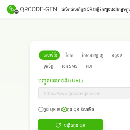
QRCODE-GEN
ផលិតផល
តើកូដ QR ជាអ្វី?
កញ្ចប់សេវាកម្ម
មគ្គុ
គេហទំព័រ
វីកាត
វីកាតអនឡាញ
អត្ថបទ
ទូរស័ព្ទ
សារ SMS
PDF
បញ្ចូលគេហទំព័រ (URL)
កូដ QR ថេរ
កូដ QR ឌីណាមិច
បង្កើតកូដ QR