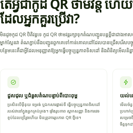
តើអ្វីជាកូដ QR ថាមវន្ត 
ដែលអ្នកគួរប្រើវា?
មិនដូចកូដ QR ឋិតិវន្តទេ កូដ QR ថាមវន្តរក្សាទុកតំណបញ្ជូនបន្តខ្លីជា
ម្នាក់ស្កែនវា តំណភ្ជាប់នឹងបញ្ជូនពួកគេទៅកាន់គោលដៅដែលបានជ្រើសរើសបច្ចុ
បន្ថែមនេះគឺជាអ្វីដែលអនុញ្ញាតឱ្យអ្នកធ្វើបច្ចុប្បន្នភាពទិសដៅ និងពិនិត្យមើល
ជួសជុល ឬជំនួសតំណបន្ទាប់ពីបោះពុម្ព
យល់នៅ
ប្រសិនបើម៉ឺនុយ ទម្រង់ ឬឯកសារផ្លាស់ទី ធ្វើបច្ចុប្បន្នភាពទិសដៅ
មើលចំនួ
របស់វានៅក្នុងអ្នកគ្រប់គ្រង។ ផ្ទាំងរូបភាព ស្លាកសញ្ញា និងការវេច
ប្រហាក់
ខ្ចប់ដែលប្រើរួចហើយ មិនត្រូវការរូបភាព QR ថ្មីទេ។
សម្រេច
ចិត្តទុក