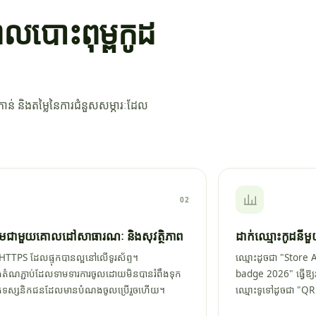
េលបោះពុម្ពកូដ
ាន់ និងតម្លៃនៃការជំនួសសម្ភារៈដែល
02
្តើមជាមួយគោលដៅសាធារណៈ និងសុវត្ថិភាព
ដាក់ឈ្មោះកូដនីម
័រ HTTPS ដែលផ្ទុកបានល្អនៅលើទូរស័ព្ទ។
ឈ្មោះដូចជា "Store
តំណភ្ជាប់ដែលទាមទារការចូលដោយមិនបានរំពឹងទុក
badge 2026" ធ្វើឱ
ាតែទស្សនិកជនដែលមានបំណងចូលប្រើរួចហើយ។
ឈ្មោះទូទៅដូចជា "QR