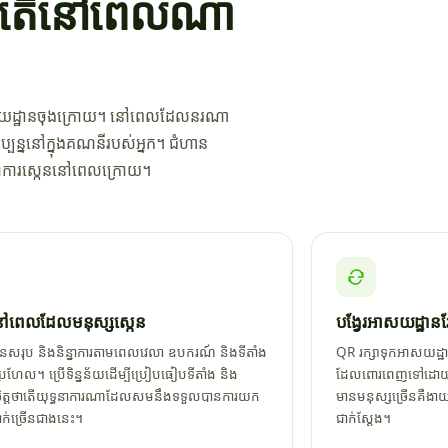
ហើយតើនៅពេលណា
ជាងអាសយដ្ឋានចុងក្រោយ។ នៅពេលដែលនរណា
ប្បន្ននៅក្នុងគណនីរបស់អ្នក។ ជំហាន
និន្នាការស្កេននៅពេលក្រោយ។
ពេលដែលមនុស្សស្កេន
បង្វែរអាសយដ្ឋាន
នសរុប និងនិន្នាការតាមពេលវេលា ឧបករណ៍ និងទីតាំង
QR រក្សាទុកអាសយដ្ឋា
ប្រហែល។ ប្រើទិន្នន័យដើម្បីប្រៀបធៀបទីតាំង និង
ដែលពោរពេញទៅដោយប៉ារ
ចិត្តថាតើយុទ្ធនាការណាដែលសមនឹងទទួលបានការយក
មានមនុស្សច្រើនគឺងាយ
ដាក់ច្រើនជាងនេះ។
ជាក់ស្តែង។