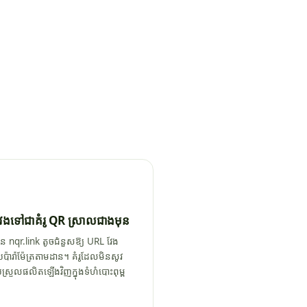
វែងទៅជាគំរូ QR ស្រាលជាងមុន
ន nqr.link តូចជំនួសឱ្យ URL វែង
៉ាម៉ែត្រតាមដាន។ គំរូដែលមិនសូវ
ស្រួលផលិតឡើងវិញក្នុងទំហំបោះពុម្ព