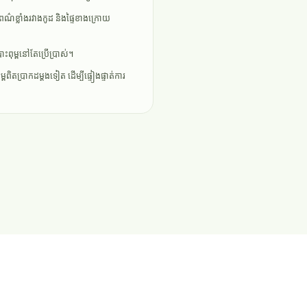
ពណ៌ខ្លាំងរវាងកូដ និងផ្ទៃខាងក្រោយ
ពុម្ពនៅតែប្រើប្រាស់។
ពពិតប្រាកដម្តងទៀត ដើម្បីផ្ទៀងផ្ទាត់ការ