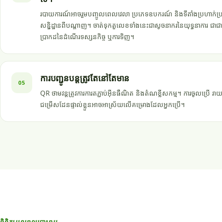
របាយការណ៍អាចរួមបញ្ចូលពេលវេលា ប្រភេទឧបករណ៍ និងទីតាំងប្រហាក
សន្និដ្ឋានពីបណ្តាញ។ ចាត់ទុកតួលេខទាំងនេះជាសូចនាករនៃយុទ្ធនាការ ជាជ
ប្រាកដនៃដំណើរទស្សនកិច្ច ឬការទិញ។
ការបញ្ជូនបន្តត្រូវតែនៅតែមាន
05
QR ថាមវន្តត្រូវការការតភ្ជាប់អ៊ីនធឺណិត និងតំណខ្លីសកម្ម។ ការចូលប្រើ រាយក
ជម្រើសដែនផ្ទាល់ខ្លួនអាចអាស្រ័យលើគម្រោងដែលអ្នកប្រើ។
ពិនិត្យមុនពេលបោះពុម្ព