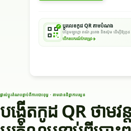
ប្តូរលេខកូដ QR តាមបំណង
បន្ថែមឡូហ្គោ ពណ៌ រូបរាង និងស៊ុម ដើម្បីឱ្យក
→
បើកឧបករណ៍កែតម្រូវ
ផ្លាស់ប្តូរតំណបន្ទាប់ពីការបោះពុម្ព · តាមដាននិន្នាការស្កេន
បង្កើតកូដ QR ថាមវន្ត
ប្តូរតំណបន្ទាប់ពីបោះពុម