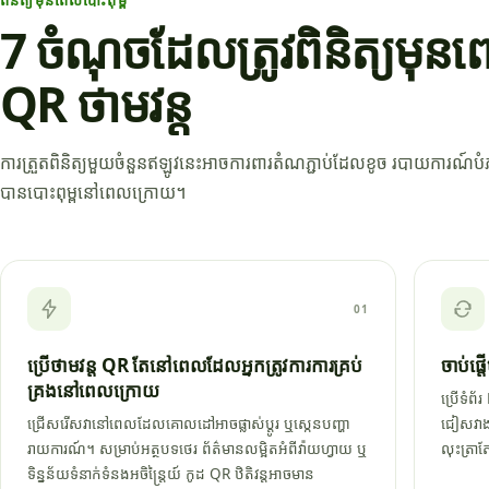
7 ចំណុចដែលត្រូវពិនិត្យមុនព
QR ថាមវន្ត
ការត្រួតពិនិត្យមួយចំនួនឥឡូវនេះអាចការពារតំណភ្ជាប់ដែលខូច របាយការណ៍បំភ
បានបោះពុម្ពនៅពេលក្រោយ។
01
ប្រើថាមវន្ត QR តែនៅពេលដែលអ្នកត្រូវការការគ្រប់
ចាប់ផ
គ្រងនៅពេលក្រោយ
ប្រើទំព
ជ្រើសរើសវានៅពេលដែលគោលដៅអាចផ្លាស់ប្តូរ ឬស្កេនបញ្ហា
ជៀសវាង
រាយការណ៍។ សម្រាប់អត្ថបទថេរ ព័ត៌មានលម្អិតអំពីវ៉ាយហ្វាយ ឬ
លុះត្រ
ទិន្នន័យទំនាក់ទំនងអចិន្ត្រៃយ៍ កូដ QR ឋិតិវន្តអាចមាន