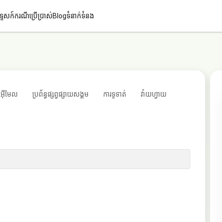
ទ្ទេសក៍
ករណីប្រើប្រាស់
Blog
ទំនាក់ទំនង
អ៊ីមែល
ប្រព័ន្ធផ្សព្វផ្សាយសង្គម
ការទូទាត់
វ៉ាយហ្វាយ