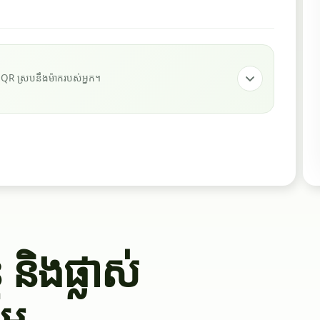
ូដ QR ស្របនឹងម៉ាករបស់អ្នក។
 និងផ្លាស់
្ព