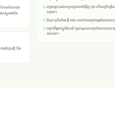
រក្សាចន្លោះពណ៌សគ្រប់គ្រាន់នៅជុំវិញ QR ហើយប្រើកម្រិត
់ប្រហែលដែលបាន
របស់វា។
ាងភស្តុតាងពិត
កុំលុប ឬបិទតំណខ្លី ខណៈពេលដែលច្បាប់ចម្លងដែលបានបោះ
បន្ទាប់ពីផ្លាស់ប្តូរទិសដៅ សូមស្កេនលេខកូដដែលបានបោះពុម្
អាប់ដេត។
ារណ៍ប្រវត្តិ និង