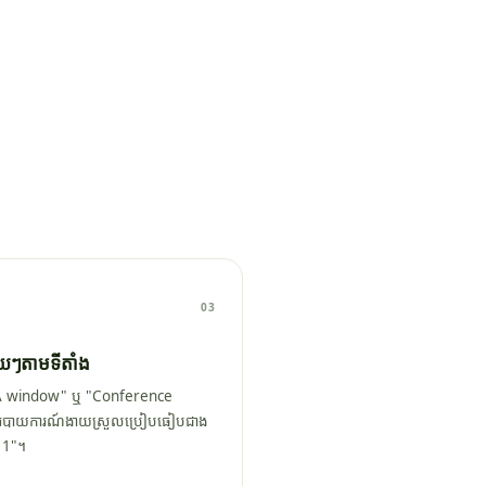
03
ួយៗតាមទីតាំង
 A window" ឬ "Conference
្យរបាយការណ៍ងាយស្រួលប្រៀបធៀបជាង
 1"។