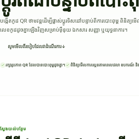
បង្កើតកូដ QR ថាមវន្តដើម្បីផ្លាស់ប្តូរទិសដៅបន្ទាប់ពីការបោះពុម្ព ពិនិត្យម
លេខកូដដូចគ្នាឡើងវិញសម្រាប់ម៉ឺនុយ ឯកសារ សញ្ញា ឬយុទ្ធនាការ។
សូមមើលពីរបៀបដែលវាដំណើរការ
↓
រក្សារូបភាព QR ដែលបានបោះពុម្ពដូចគ្នា។
ពិនិត្យមើលការស្កេនតាមពេលវេលា ឧបករណ៍ និង
ស្វែងយល់បន្ថែម