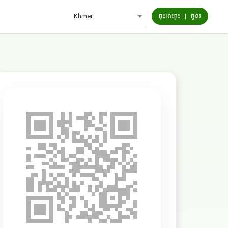
ចុះឈ្មោះ
|
ចូល