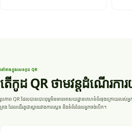
នៅខាងក្នុងលេខកូដ QR
តើកូដ QR ថាមវន្តដំណើរការយ
រូបភាព QR ដែលបានបោះពុម្ពមិនមានអាសយដ្ឋានគេហទំព័រចុងក្រោយរបស់អ្នកទេ។
គ្រង ដែលដើរតួជាស្ពានរវាងការស្កេន និងទំព័រដែលអ្នកចង់បើក។