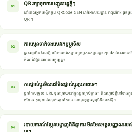
QR រក្សាទុកការបញ្ជូនបន្តខ្លីៗ
01
នៅពេលអ្នកបង្កើតកូដ QRCode GEN ដាក់អាសយដ្ឋាន nqr.link តូចមួយន
QR ។
ការស្កេនទាក់ទងសេវាកម្មប្តូរទិស
02
ទូរសព្ទបើកតំណខ្លី ហើយសេវាកម្មបញ្ជូនអ្នកទស្សនាភ្លាមៗទៅកាន់គោល
កំណត់ឱ្យវានាពេលបច្ចុប្បន្ន។
ការផ្លាស់ប្តូរទិសដៅមិនផ្លាស់ប្តូររូបភាពទេ។
03
អ្នកកែសម្រួល URL ចុងក្រោយនៅក្នុងអ្នកគ្រប់គ្រង។ តំណភ្ជាប់ខ្លីនៅខាងក
ដដែល ដូច្នេះរាល់ច្បាប់ចម្លងដែលបានបោះពុម្ពបន្តប្រើទិសដៅថ្មី។
របាយការណ៍ស្កែនបង្ហាញពីនិន្នាការ មិនមែនអត្តសញ្ញាណរបស
04
ទេ។