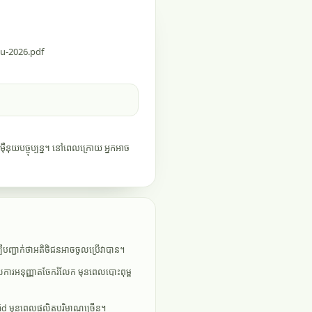
nu-2026.pdf
៉ឺនុយបច្ចុប្បន្ន។ នៅពេលក្រោយ អ្នកអាច
្បីបញ្ជាក់ថាអតិថិជនអាចចូលប្រើវាបាន។
ការអនុញ្ញាតចែករំលែក មុនពេលបោះពុម្ព
oid មុនពេលផលិតបរិមាណច្រើន។