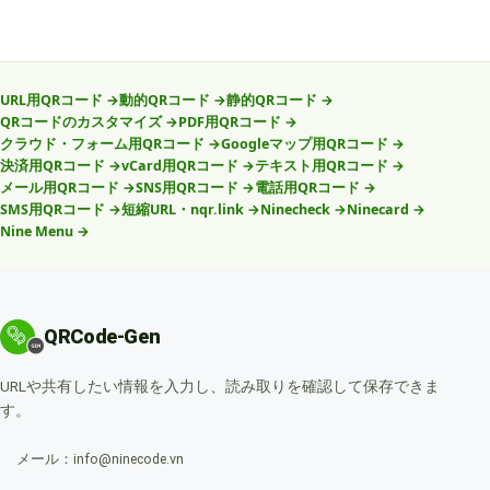
URL用QRコード
→
動的QRコード
→
静的QRコード
→
QRコードのカスタマイズ
→
PDF用QRコード
→
クラウド・フォーム用QRコード
→
Googleマップ用QRコード
→
決済用QRコード
→
vCard用QRコード
→
テキスト用QRコード
→
メール用QRコード
→
SNS用QRコード
→
電話用QRコード
→
SMS用QRコード
→
短縮URL・nqr.link
→
Ninecheck
→
Ninecard
→
Nine Menu
→
QRCode-Gen
URLや共有したい情報を入力し、読み取りを確認して保存できま
す。
メール：info@ninecode.vn